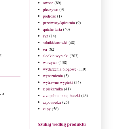
owoce
(89)
pieczywo
(9)
podroze
(1)
przetwory/spizarnia
(9)
quiche tarta
(40)
ryz
(14)
salatki/surowki
(48)
ser
(82)
t
slodkie wypieki
(203)
warzywa
(138)
wydarzenia blogowe
(119)
wyroznienia
(3)
wytrawne wypieki
(34)
z piekarnika
(41)
, a
z zupelnie innej beczki
(43)
zapowiedzi
(25)
zupy
(56)
Szukaj wedlug produktu