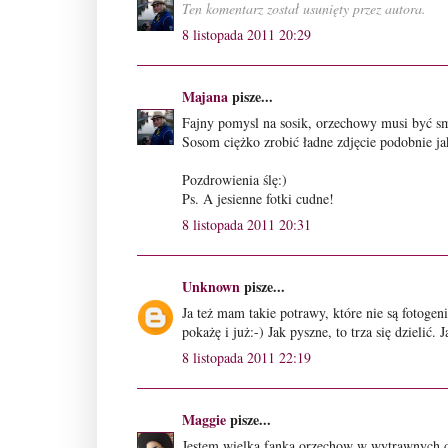
Ten komentarz został usunięty przez autora.
8 listopada 2011 20:29
Majana
pisze...
Fajny pomysl na sosik, orzechowy musi być 
Sosom ciężko zrobić ładne zdjęcie podobnie ja
Pozdrowienia ślę:)
Ps. A jesienne fotki cudne!
8 listopada 2011 20:31
Unknown
pisze...
Ja też mam takie potrawy, które nie są fotoge
pokażę i już:-) Jak pyszne, to trza się dzielić
8 listopada 2011 22:19
Maggie
pisze...
Jestem wielka fanka orzechow w wytrawnych dan