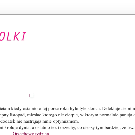
etam kiedy ostatnio o tej porze roku bylo tyle slonca. Delektuje sie ni
ropny listopad, miesiac ktorego nie cierpie, w ktorym normalnie panuja 
 dodatek nie nastrajaja mnie optymizmem.
 kroluje dynia, a ostatnio tez i orzechy, co cieszy tym bardziej, ze trw
Orzechowy tydzien
.