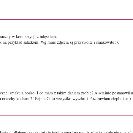
smaczny w kompozycji z mięskiem.
k na przykład sałatkom. Wg mnie zdjecia są przyzwoite i smakowite :).
niczne, smakują bosko. I co mam z takim daniem zrobić? A właśnie postanowiła
. Ja orzechy kocham!!! Fajnie Ci to wszystko wyszło:-) Pozdrawiam cieplutko:-)
iach, dlatego podoba mi sie twoj pomysl na sos. A zdjecia wcale nie sa zle!