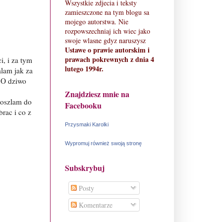
Wszystkie zdjecia i teksty
zamieszczone na tym blogu sa
mojego autorstwa. Nie
rozpowszechniaj ich wiec jako
swoje wlasne gdyz naruszysz
Ustawe o prawie autorskim i
prawach pokrewnych z dnia 4
, i za tym
lutego 1994r.
alam jak za
. O dziwo
Znajdziesz mnie na
doszlam do
Facebooku
rac i co z
Przysmaki Karolki
Wypromuj również swoją stronę
Subskrybuj
Posty
Komentarze