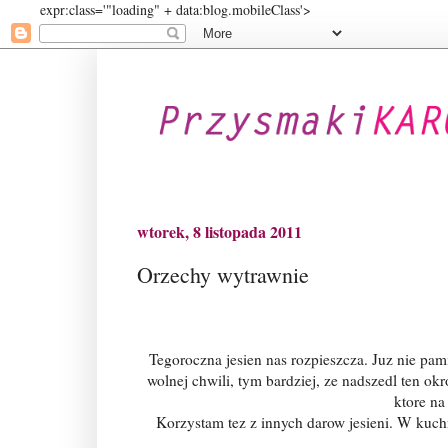
expr:class='"loading" + data:blog.mobileClass'>
wtorek, 8 listopada 2011
Orzechy wytrawnie
Tegoroczna jesien nas rozpieszcza. Juz nie pami
wolnej chwili, tym bardziej, ze nadszedl ten ok
ktore na
Korzystam tez z innych darow jesieni. W kuchni