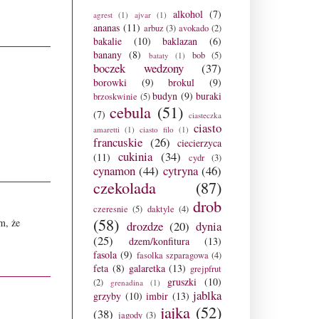
alkohol
(7)
agrest
(1)
ajvar
(1)
ananas
(11)
arbuz
(3)
avokado
(2)
bakalie
(10)
baklazan
(6)
banany
(8)
bob
(5)
bataty
(1)
boczek wedzony
(37)
borowki
(9)
brokul
(9)
budyn
(9)
buraki
brzoskwinie
(5)
cebula
(51)
(7)
ciasteczka
ciasto
amaretti
(1)
ciasto filo
(1)
francuskie
(26)
ciecierzyca
cukinia
(34)
(11)
cydr
(3)
cynamon
(44)
cytryna
(46)
czekolada
(87)
drob
czeresnie
(5)
daktyle
(4)
(58)
m, że
drozdze
(20)
dynia
(25)
dzem/konfitura
(13)
fasola
(9)
fasolka szparagowa
(4)
feta
(8)
galaretka
(13)
grejpfrut
gruszki
(10)
(2)
grenadina
(1)
jablka
grzyby
(10)
imbir
(13)
jajka
(52)
(38)
jagody
(3)