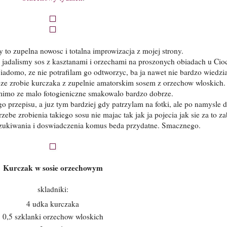
 to zupelna nowosc i totalna improwizacja z mojej strony.
jadalismy sos z kasztanami i orzechami na proszonych obiadach u Cioci
adomo, ze nie potrafilam go odtworzyc, ba ja nawet nie bardzo wiedzi
moze zrobie kurczaka z zupelnie amatorskim sosem z orzechow wloskich
mimo ze malo fotogieniczne smakowalo bardzo dobrze.
 przepisu, a juz tym bardziej gdy patrzylam na fotki, ale po namysle 
be zrobienia takiego sosu nie majac tak jak ja pojecia jak sie za to zab
zukiwania i doswiadczenia komus beda przydatne. Smacznego.
Kurczak w sosie orzechowym
skladniki:
4 udka kurczaka
0,5 szklanki orzechow wloskich