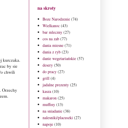
na skroty
Boze Narodzenie
(74)
Wielkanoc
(43)
bar mleczny
(27)
cos na zab
(77)
dania miesne
(71)
dania z ryb
(23)
danie wegetariańskie
(57)
j kurczaka.
desery
(50)
zac by sie
do pracy
(27)
o chwili
grill
(4)
jadalne prezenty
(25)
. Orzechy
kasza
(10)
rzem.
makaron
(25)
muffiny
(13)
na sniadanie
(38)
nalesniki/placuszki
(27)
napoje
(10)