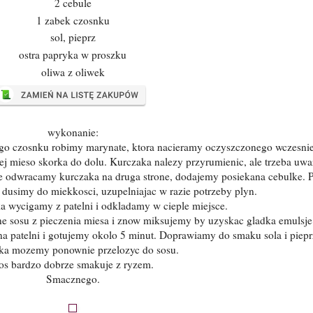
2 cebule
1 zabek czosnku
sol, pieprz
ostra papryka w proszku
oliwa z oliwek
wykonanie:
nego czosnku robimy marynate, ktora nacieramy oczyszczonego wczesnie
j mieso skorka do dolu. Kurczaka nalezy przyrumienic, ale trzeba uwa
ecze odwracamy kurczaka na druga strone, dodajemy posiekana cebulke. P
dusimy do miekkosci, uzupelniajac w razie potrzeby plyn.
 wycigamy z patelni i odkladamy w cieple miejsce.
 sosu z pieczenia miesa i znow miksujemy by uzyskac gladka emulsje
na patelni i gotujemy okolo 5 minut. Doprawiamy do smaku sola i piep
ka mozemy ponownie przelozyc do sosu.
os bardzo dobrze smakuje z ryzem.
Smacznego.