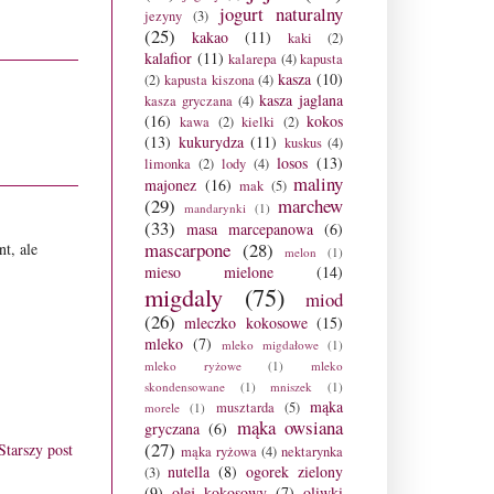
jogurt naturalny
jezyny
(3)
(25)
kakao
(11)
kaki
(2)
kalafior
(11)
kalarepa
(4)
kapusta
kasza
(10)
(2)
kapusta kiszona
(4)
kasza jaglana
kasza gryczana
(4)
(16)
kokos
kawa
(2)
kielki
(2)
(13)
kukurydza
(11)
kuskus
(4)
losos
(13)
limonka
(2)
lody
(4)
maliny
majonez
(16)
mak
(5)
(29)
marchew
mandarynki
(1)
(33)
masa marcepanowa
(6)
mascarpone
(28)
t, ale
melon
(1)
mieso mielone
(14)
migdaly
(75)
miod
(26)
mleczko kokosowe
(15)
mleko
(7)
mleko migdałowe
(1)
mleko ryżowe
(1)
mleko
skondensowane
(1)
mniszek
(1)
mąka
musztarda
(5)
morele
(1)
mąka owsiana
gryczana
(6)
(27)
Starszy post
mąka ryżowa
(4)
nektarynka
nutella
(8)
ogorek zielony
(3)
(9)
olej kokosowy
(7)
oliwki