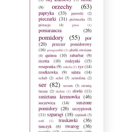
orzechy
(63)
(9)
papryka
(33)
parowki
(2)
pieczarki
(31)
pietruszka
(5)
pistacje
(4)
piwo
(1)
pomarancza
(26)
pomidory
(55)
por
(20)
przecier pomidorowy
(16)
płatki owsiane
przegrzebki
(1)
quinoa
(10)
rabarbar
(9)
(4)
ricotta
(10)
rodzynki
(15)
roszponka
(9)
ryz
(14)
rukola
(1)
rzodkiewka
(9)
salata
(14)
schab
(2)
seler
(5)
semolina
(2)
ser
(82)
sezam
(3)
siemię
sliwki
(11)
lniane
(2)
sledzie
(1)
smietana kremowka
(46)
suszone
soczewica
(14)
pomidory
(26)
szczypiorek
szparagi
(18)
(11)
szpinak
(3)
truskawki
(36)
toffi
(1)
twarog
(36)
tunczyk
(6)
wanilia
(12)
wieprzowina
(10)