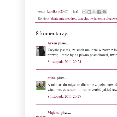
Autor:
karolka
o
20:07
Etykiety:
dania miesne
,
drob
,
orzechy
,
wydarzenia blogowe
8 komentarzy:
Arvén
pisze...
Zwykle jest tak, że smak nie idzie w parze z f
prawdą - mnie by na pewno posmakował, uwi
8 listopada 2011 20:24
atina
pisze...
A taki sos do mięsa to dla mnie zupełna nowość
wiadomo, ze sosom to trudno zrobić jakieś rew
8 listopada 2011 20:27
Majana
pisze...